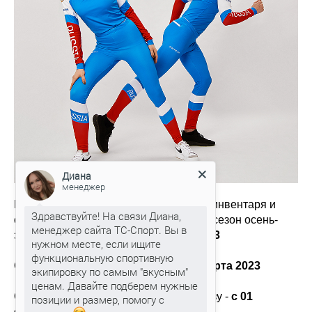
Диана
менеджер
Предзаказ экипировки, лыж, лыжного инвентаря и
Здравствуйте! На связи Диана,
смазочных материалов PROTEAM на сезон осень-
менеджер сайта ТС-Спорт. Вы в
зима'23-24 открыт
до 23 февраля 2023
нужном месте, если ищите
функциональную спортивную
Срок внесения предоплаты -
до 10 марта 2023
экипировку по самым "вкусным"
ценам. Давайте подберем нужные
Срок поставки продукции по предзаказу -
с 01
позиции и размер, помогу с
сентября по 30 декабря 2023