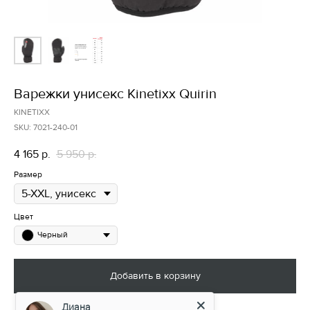
Варежки унисекс Kinetixx Quirin
KINETIXX
SKU:
7021-240-01
4 165
5 950
р.
р.
Размер
Цвет
Черный
Добавить в корзину
Диана