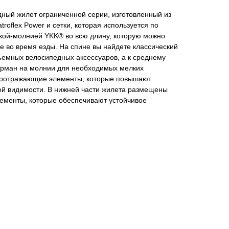
едный жилет ограниченной серии, изготовленный из
roflex Power и сетки, которая используется по
кой-молнией YKK® во всю длину, которую можно
же во время езды. На спине вы найдете классический
ъемных велосипедных аксессуаров, а к среднему
арман на молнии для необходимых мелких
етоотражающие элементы, которые повышают
хой видимости. В нижней части жилета размещены
ементы, которые обеспечивают устойчивое