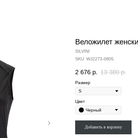
Веложилет женский 
SILVINI
SKU:
WJ2273-0805
2 676
р.
13 380
р.
Размер
Цвет
Черный
Добавить в корзину