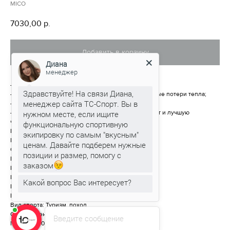
MICO
7030,00
р.
Добавить в корзину
Диана
менеджер
-терморубашка с начесом внутри;
Здравствуйте! На связи Диана,
-высокая впитывающая способность и минимальные потери тепла;
менеджер сайта ТС-Спорт. Вы в
-противоаллергенная;
нужном месте, если ищите
-идеально прилегает к коже, обеспечивая комфорт и лучшую
чувствительность.
функциональную спортивную
Цвет: Черный
экипировку по самым "вкусным"
Пол: Женское
ценам. Давайте подберем нужные
Состав: 80% Полипропилен 20%Полиэстер
позиции и размер, помогу с
Вид одежды: рубашка
заказом
Категория: Термобелье
Вид спорта: Биатлон
Какой вопрос Вас интересует?
Вид спорта: Горные лыжи, сноуборд
Вид спорта: Лыжная экипировка
Вид спорта: Туризм, поход
Сезон: Осень-Зима
Введите сообщение
lwh: 210x140x70 mm