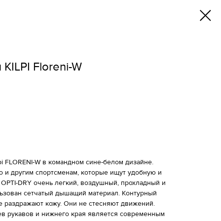
KILPI Floreni-W
pi FLORENI-W в командном сине-белом дизайне.
но и другим спортсменам, которые ищут удобную и
 OPTI-DRY очень легкий, воздушный, прохладный и
льзован сетчатый дышащий материал. Контурный
е раздражают кожу. Они не стесняют движений.
в рукавов и нижнего края является современным