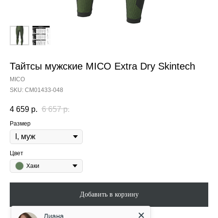
Тайтсы мужские MICO Extra Dry Skintech
MICO
SKU:
CM01433-048
4 659
р.
6 657
р.
Размер
Цвет
Хаки
Добавить в корзину
Диана