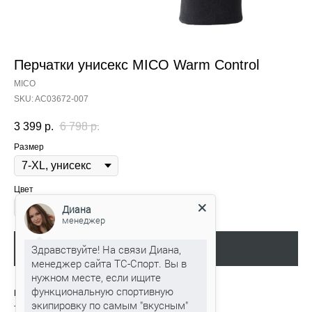
Перчатки унисекс MICO Warm Control
MICO
SKU:
AC03672-007
3 399
р.
6 798
р.
Размер
Цвет
Черный
Диана
менеджер
Здравствуйте! На связи Диана,
Добавить в корзину
менеджер сайта ТС-Спорт. Вы в
нужном месте, если ищите
функциональную спортивную
Перчатки имеют вставки из силиконовой резины;
экипировку по самым "вкусным"
- светоотражающий логотип;