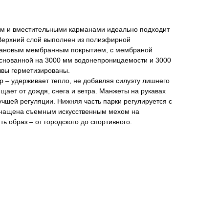
м и вместительными карманами идеально подходит
 Верхний слой выполнен из полиэфирной
етановым мембранным покрытием, с мембраной
снованной на 3000 мм водонепроницаемости и 3000
вы герметизированы.
 – удерживает тепло, не добавляя силуэту лишнего
ает от дождя, снега и ветра. Манжеты на рукавах
учшей регуляции. Нижняя часть парки регулируется с
нащена съемным искусственным мехом на
ть образ – от городского до спортивного.