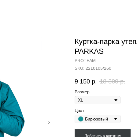
Куртка-парка ут
PARKAS
PROTEAM
SKU:
2210105/260
9 150
р.
18 300
р.
Размер
Цвет
Бирюзовый
Добавить в корзину