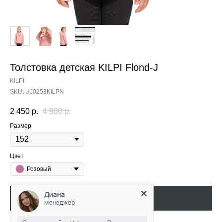
Толстовка детская KILPI Flond-J
KILPI
SKU:
UJ0253KILPN
2 450
р.
4 900
р.
Размер
Цвет
Розовый
Диана
Добавить в корзину
менеджер