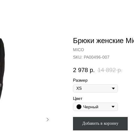
Брюки женские Mic
MICO
SKU:
PA00496-007
2 978
р.
14 892
р.
Размер
Цвет
Черный
Добавить в корзину