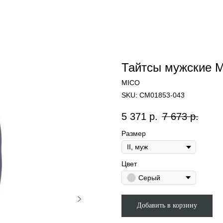
Тайтсы мужские M
MICO
SKU:
CM01853-043
5 371
р.
7 673
р.
Размер
Цвет
Серый
Добавить в корзину