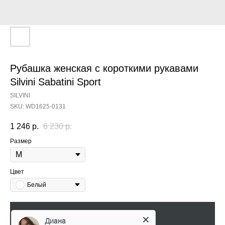
Рубашка женская с короткими рукавами
Silvini Sabatini Sport
SILVINI
SKU:
WD1625-0131
1 246
р.
6 230
р.
Размер
Цвет
Белый
Добавить в корзину
Диана